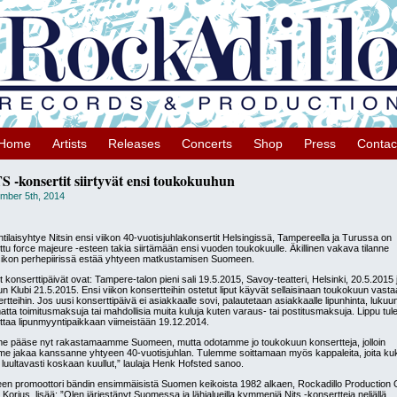
Home
Artists
Releases
Concerts
Shop
Press
Contac
S -konsertit siirtyvät ensi toukokuuhun
mber 5th, 2014
ntilaisyhtye Nitsin ensi viikon 40-vuotisjuhlakonsertit Helsingissä, Tampereella ja Turussa on
ttu force majeure -esteen takia siirtämään ensi vuoden toukokuulle. Äkillinen vakava tilanne
ikon perhepiirissä estää yhtyeen matkustamisen Suomeen.
 konserttipäivät ovat: Tampere-talon pieni sali 19.5.2015, Savoy-teatteri, Helsinki, 20.5.2015 
n Klubi 21.5.2015. Ensi viikon konsertteihin ostetut liput käyvät sellaisinaan toukokuun vasta
rtteihin. Jos uusi konserttipäivä ei asiakkaalle sovi, palautetaan asiakkaalle lipunhinta, lukuu
atta toimitusmaksuja tai mahdollisia muita kuluja kuten varaus- tai postitusmaksuja. Lippu tul
ttaa lipunmyyntipaikkaan viimeistään 19.12.2014.
e pääse nyt rakastamaamme Suomeen, mutta odotamme jo toukokuun konsertteja, jolloin
e jakaa kanssanne yhtyeen 40-vuotisjuhlan. Tulemme soittamaan myös kappaleita, joita k
e luultavasti koskaan kuullut,” laulaja Henk Hofsted sanoo.
en promoottori bändin ensimmäisistä Suomen keikoista 1982 alkaen, Rockadillo Production 
 Korjus, lisää: ”Olen järjestänyt Suomessa ja lähialueilla kymmeniä Nits -konsertteja neljällä