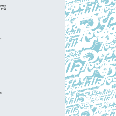
iseen
 että
e-
aa