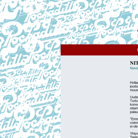
NIT
Nove
Holla
joudu
muus
Uudet
Turku
konse
ottam
palau
”Emm
voimm
ei ol
Yhtye
Tapio