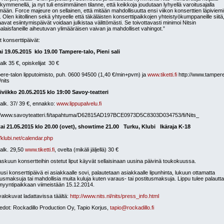
kymmenellä, ja nyt tuli ensimmäinen tilanne, että keikkoja joudutaan lyhyellä varoitusajalla
ämään. Force majeure on sellainen, että mitään mahdollisuutta ensi viikon konserttien läpiviem
e. Olen kiitollinen sekä yhtyeelle että täkäläisten konserttipaikkojen yhteistyökumppaneille siitä,
avat esiintymispäivät voidaan julkistaa välittömästi. Se toivottavasti minimoi Nitsin
laisfaneille aiheutuvan ylimääräisen vaivan ja mahdolliset vahingot.”
 konserttipäivät:
ai 19.05.2015 klo 19.00 Tampere-talo, Pieni sali
 alk 35 €, opiskelijat 30 €
re-talon lipputoimisto, puh. 0600 94500 (1,40 €/min+pvm) ja
www.tiketti.fi
http://www.tamper
i/nits
viikko 20.05.2015 klo 19:00 Savoy-teatteri
 alk. 37/ 39 €, ennakko:
www.lippupalvelu.fi
://www.savoyteatteri.fi/tapahtuma/D62815AD197BCE0973D5C8303D034753/fi/Nits_
tai 21.05.2015 klo 20.00 (ovet), showtime 21.00 Turku, Klubi Ikäraja K-18
//klubi.net/calendar.php
 alk. 29,50
www.tiketti.fi
, ovelta (mikäli jäljellä) 30 €
skuun konsertteihin ostetut liput käyvät sellaisinaan uusina päivinä toukokuussa.
usi konserttipäivä ei asiakkaalle sovi, palautetaan asiakkaalle lipunhinta, lukuun ottamatta
tusmaksuja tai mahdollisia muita kuluja kuten varaus- tai postitusmaksuja. Lippu tulee palautt
myyntipaikkaan viimeistään 15.12.2014.
valokuvat ladattavissa täältä:
http://www.nits.nl/nits/press_info.html
iedot: Rockadillo Production Oy, Tapio Korjus,
tapio@rockadillo.fi