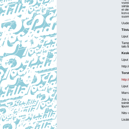
vuosi
siirt
ei ol
korva
suoma
Uudet
Tiist
Liput
Tampe
talo.f
Keski
Liput
http
Tors
http:
Liput
Marra
Jos u
toimi
lipun
Nits-
Lisät