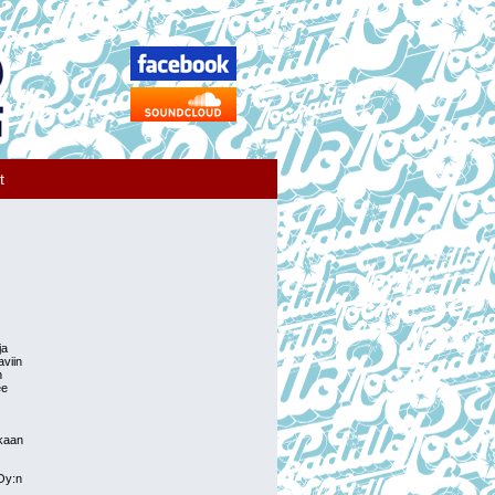
t
ja
aviin
n
ee
ukaan
Oy:n