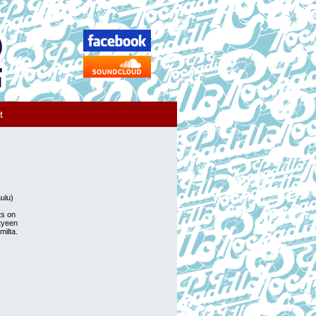
t
ulu)
ts on
tyeen
milta.