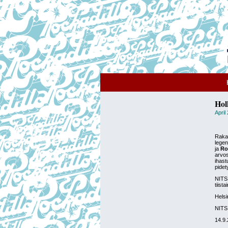
Hol
April
Rakas
legen
ja
Ro
arvos
ihast
pidet
NITS 
tiist
Helsi
NITS
14.9