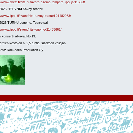
://www.tiketti.fi/nits-nl-tavara-asema-tampere-lippuja/116868
2026 HELSINKI Savoy-teatteri
://www.lippu.fi/event/nits-savoy-teatteri-21482263/
.2026 TURKU Logomo, Teatro-sali
://www.lippu.fi/event/nits-logomo-21483661/
i konsertit alkavat klo 19.
rttien kesto on n. 2,5 tuntia, sisältäen väliajan.
nto: Rockadillo Production Oy