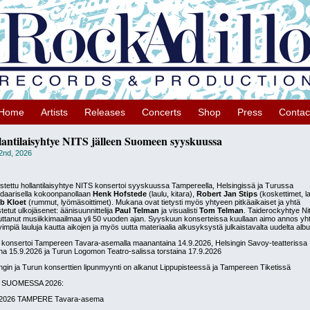
Home
Artists
Releases
Concerts
Shop
Press
Contac
lantilaisyhtye NITS jälleen Suomeen syyskuussa
 2nd, 2026
tettu hollantilaisyhtye NITS konsertoi syyskuussa Tampereella, Helsingissä ja Turussa
daarisella kokoonpanollaan
Henk Hofstede
(laulu, kitara),
Robert Jan Stips
(koskettimet, la
b Kloet
(rummut, lyömäsoittimet). Mukana ovat tietysti myös yhtyeen pitkäaikaiset ja yhtä
tetut ulkojäsenet: äänisuunnittelija
Paul Telman
ja visualisti
Tom Telman
. Taiderockyhtye Ni
uttanut musiikkimaailmaa yli 50 vuoden ajan. Syyskuun konserteissa kuullaan aimo annos yh
yimpiä lauluja kautta aikojen ja myös uutta materiaalia alkusyksystä julkaistavalta uudelta albu
konsertoi Tampereen Tavara-asemalla maanantaina 14.9.2026, Helsingin Savoy-teatterissa
aina 15.9.2026 ja Turun Logomon Teatro-salissa torstaina 17.9.2026
ngin ja Turun konserttien lipunmyynti on alkanut Lippupisteessä ja Tampereen Tiketissä
 SUOMESSA 2026:
.2026 TAMPERE Tavara-asema