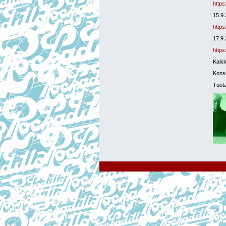
https
15.9.
https
17.9
https
Kaikk
Konse
Tuota