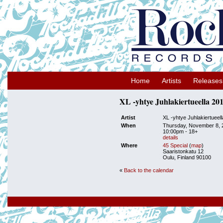
Home
Artists
Releases
XL -yhtye Juhlakiertueella 20
Artist
XL -yhtye Juhlakiertueel
When
Thursday, November 8, 
10:00pm
-
18+
details
Where
45 Special
(
map
)
Saaristonkatu 12
Oulu, Finland 90100
«
Back to the calendar