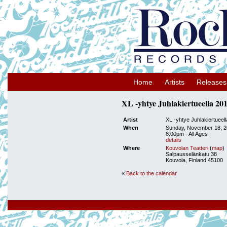
Home
Artists
Releases
XL -yhtye Juhlakiertueella 20
Artist
XL -yhtye Juhlakiertueel
When
Sunday, November 18, 
8:00pm
-
All Ages
details
Where
Kouvolan Teatteri
(
map
)
Salpausselänkatu 38
Kouvola, Finland 45100
«
Back to the calendar