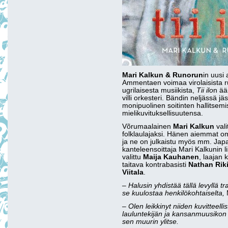
Mari Kalkun & Runorun
in uusi
Ammentaen voimaa virolaisista r
ugrilaisesta musiikista,
Tii ilo
n ää
villi orkesteri. Bändin neljässä 
monipuolinen soitinten hallitsemi
mielikuvituksellisuutensa.
Võrumaalainen
Mari Kalkun
vali
folklaulajaksi. Hänen aiemmat om
ja ne on julkaistu myös mm. Japa
kanteleensoittaja Mari Kalkunin 
valittu
Maija Kauhanen
, laajan
taitava kontrabasisti
Nathan Rik
Viitala
.
– Halusin yhdistää tällä levyllä tr
se kuulostaa henkilökohtaiselta,
– Olen leikkinyt niiden kuvitteell
lauluntekijän ja kansanmuusikon 
sen muurin ylitse.