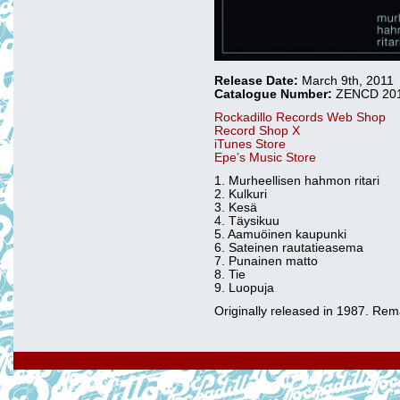
Release Date:
March 9th, 2011
Catalogue Number:
ZENCD 20
Rockadillo Records Web Shop
Record Shop X
iTunes Store
Epe’s Music Store
1. Murheellisen hahmon ritari
2. Kulkuri
3. Kesä
4. Täysikuu
5. Aamuöinen kaupunki
6. Sateinen rautatieasema
7. Punainen matto
8. Tie
9. Luopuja
Originally released in 1987. Rem