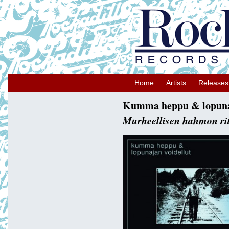
Home
Artists
Releases
Kumma heppu & lopunaj
Murheellisen hahmon rita