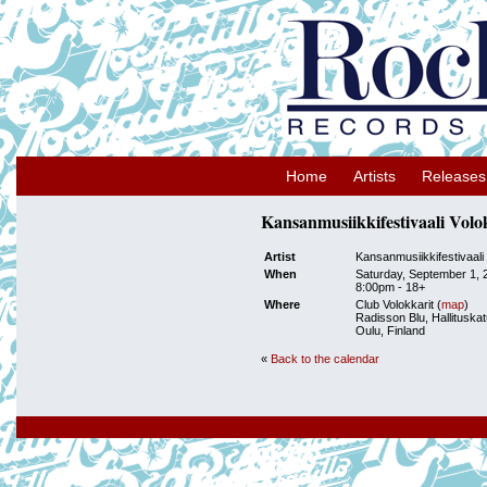
Home
Artists
Releases
Kansanmusiikkifestivaali Volo
Artist
Kansanmusiikkifestivaali 
When
Saturday, September 1, 
8:00pm
-
18+
Where
Club Volokkarit (
map
)
Radisson Blu, Hallituskat
Oulu, Finland
«
Back to the calendar