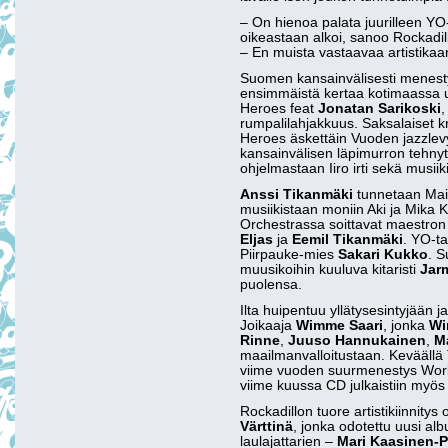
– On hienoa palata juurilleen YO
oikeastaan alkoi, sanoo Rockadi
– En muista vastaavaa artistikaa
Suomen kansainvälisesti menes
ensimmäistä kertaa kotimaassa u
Heroes feat
Jonatan Sarikoski
,
rumpalilahjakkuus. Saksalaiset kr
Heroes äskettäin Vuoden jazzlev
kansainvälisen läpimurron tehnyt
ohjelmastaan Iiro irti sekä musii
Anssi Tikanmäki
tunnetaan Mai
musiikistaan moniin Aki ja Mika 
Orchestrassa soittavat maestron
Eljas
ja
Eemil Tikanmäki
. YO-ta
Piirpauke-mies
Sakari Kukko
. S
muusikoihin kuuluva kitaristi
Jar
puolensa.
Ilta huipentuu yllätysesintyjään 
Joikaaja
Wimme Saari
, jonka
W
Rinne
,
Juuso Hannukainen
,
Ma
maailmanvalloitustaan. Keväällä 
viime vuoden suurmenestys World 
viime kuussa CD julkaistiin myös 
Rockadillon tuore artistikiinnity
Värttinä
, jonka odotettu uusi alb
laulajattarien –
Mari Kaasinen-