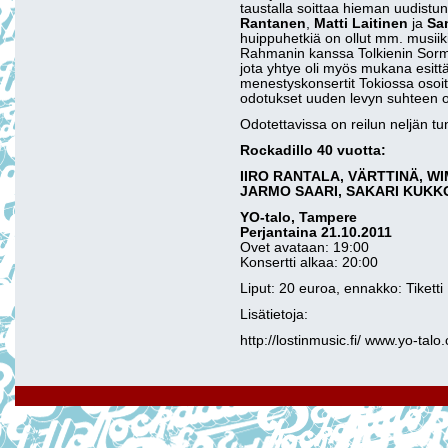
taustalla soittaa hieman uudist
Rantanen
,
Matti Laitinen
ja
Sa
huippuhetkiä on ollut mm. musiik
Rahmanin kanssa Tolkienin Sorm
jota yhtye oli myös mukana esit
menestyskonsertit Tokiossa osoitt
odotukset uuden levyn suhteen o
Odotettavissa on reilun neljän t
Rockadillo 40 vuotta:
IIRO RANTALA, VÄRTTINÄ, W
JARMO SAARI, SAKARI KUKKO ja
YO-talo, Tampere
Perjantaina 21.10.2011
Ovet avataan: 19:00
Konsertti alkaa: 20:00
Liput: 20 euroa, ennakko: Tiketti
Lisätietoja:
http://lostinmusic.fi/ www.yo-talo