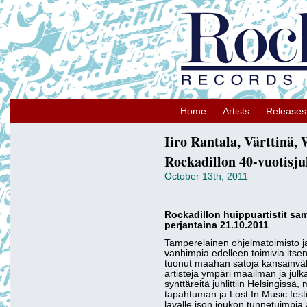
Home
Artists
Releases
Iiro Rantala, Värttinä
Rockadillon 40-vuotisju
October 13th, 2011
Rockadillon huippuartistit sam
perjantaina 21.10.2011
Tamperelainen ohjelmatoimisto ja
vanhimpia edelleen toimivia itsen
tuonut maahan satoja kansainväli
artisteja ympäri maailman ja julka
synttäreitä juhlittiin Helsingissä
tapahtuman ja Lost In Music fes
lavalle ison joukon tunnetuimpia 