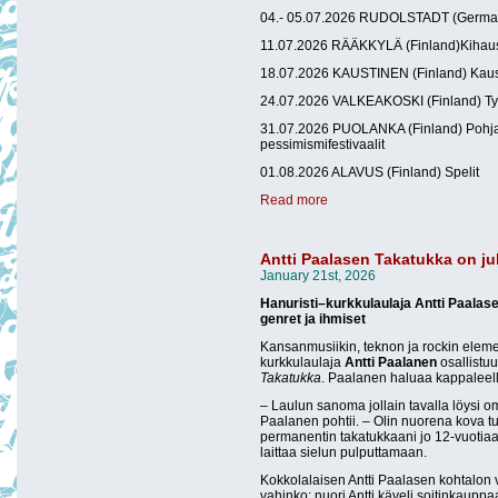
04.- 05.07.2026 RUDOLSTADT (Germany
11.07.2026 RÄÄKKYLÄ (Finland)Kihaus 
18.07.2026 KAUSTINEN (Finland) Kaust
24.07.2026 VALKEAKOSKI (Finland) Ty
31.07.2026 PUOLANKA (Finland) Pohjan
pessimismifestivaalit
01.08.2026 ALAVUS (Finland) Spelit
Read more
Antti Paalasen Takatukka on ju
January 21st, 2026
Hanuristi–kurkkulaulaja Antti Paala
genret ja ihmiset
Kansanmusiikin, teknon ja rockin elemen
kurkkulaulaja
Antti Paalanen
osallistu
Takatukka
. Paalanen haluaa kappaleell
– Laulun sanoma jollain tavalla löysi o
Paalanen pohtii. – Olin nuorena kova t
permanentin takatukkaani jo 12-vuotiaan
laittaa sielun pulputtamaan.
Kokkolalaisen Antti Paalasen kohtalon v
vahinko: nuori Antti käveli soitinkauppa