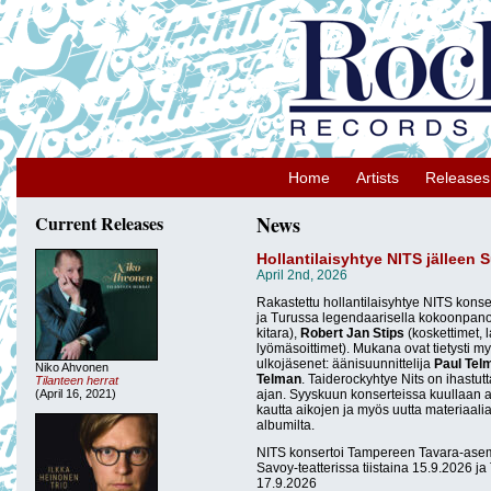
Home
Artists
Releases
Current Releases
News
Hollantilaisyhtye NITS jällee
April 2nd, 2026
Rakastettu hollantilaisyhtye NITS kons
ja Turussa legendaarisella kokoonpan
kitara),
Robert Jan Stips
(koskettimet, l
lyömäsoittimet). Mukana ovat tietysti my
ulkojäsenet: äänisuunnittelija
Paul Tel
Niko Ahvonen
Telman
. Taiderockyhtye Nits on ihastu
Tilanteen herrat
(April 16, 2021)
ajan. Syyskuun konserteissa kuullaan 
kautta aikojen ja myös uutta materiaalia
albumilta.
NITS konsertoi Tampereen Tavara-asem
Savoy-teatterissa tiistaina 15.9.2026 j
17.9.2026