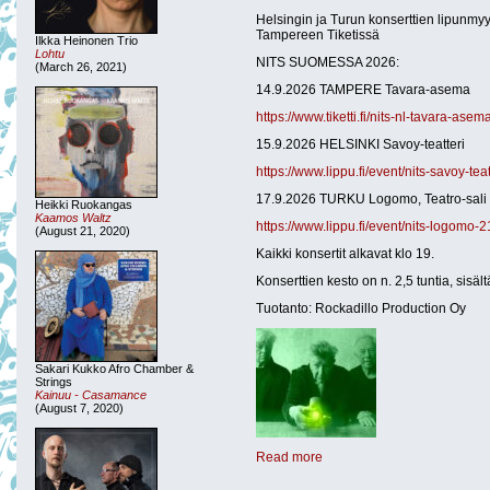
Helsingin ja Turun konserttien lipunmyy
Tampereen Tiketissä
Ilkka Heinonen Trio
Lohtu
NITS SUOMESSA 2026:
(March 26, 2021)
14.9.2026 TAMPERE Tavara-asema
https://www.tiketti.fi/nits-nl-tavara-as
15.9.2026 HELSINKI Savoy-teatteri
https://www.lippu.fi/event/nits-savoy-te
17.9.2026 TURKU Logomo, Teatro-sali
Heikki Ruokangas
Kaamos Waltz
https://www.lippu.fi/event/nits-logomo-
(August 21, 2020)
Kaikki konsertit alkavat klo 19.
Konserttien kesto on n. 2,5 tuntia, sisäl
Tuotanto: Rockadillo Production Oy
Sakari Kukko Afro Chamber &
Strings
Kainuu - Casamance
(August 7, 2020)
Read more