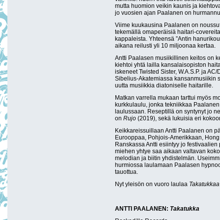
mutta huomion veikin kaunis ja kiehtova ha
jo vuosien ajan Paalanen on hurmannut
Viime kuukausina Paalanen on noussut 
tekemällä omaperäisiä haitari-covere
kappaleista. Yhteensä ”Antin hanurikou
aikana reilusti yli 10 miljoonaa kertaa.
Antti Paalasen musiikillinen keitos on ke
kiehtoi yhtä lailla kansalaisopiston hait
iskeneet Twisted Sister, W.A.S.P. ja A
Sibelius-Akatemiassa kansanmusiikin s
uutta musiikkia diatoniselle haitarille.
Matkan varrella mukaan tarttui myös m
kurkkulaulu, jonka tekniikkaa Paalanen
laulussaan. Reseptillä on syntynyt jo ne
on
Rujo
(2019), sekä lukuisia eri kokoon
Keikkareissuillaan Antti Paalanen on p
Eurooppaa, Pohjois-Amerikkaan, Hong Ko
Ranskassa Antti esiintyy jo festivaalie
miehen yhtye saa aikaan valtavan kok
melodian ja biitin yhdistelmän. Useimmit
hurmiossa laulamaan Paalasen hypnootti
tauottua.
Nyt yleisön on vuoro laulaa
Takatukkaa
ANTTI PAALANEN:
Takatukka